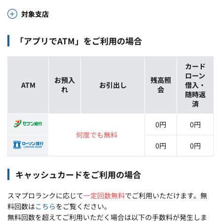
対象支店
「アプリでATM」をご利用の場合
カード
ローン
お預入
残高照
ATM
お引出し
借入・
れ
会
随時返
済
0円
0円
何度でも無料
0円
0円
キャッシュカードをご利用の場合
スマプロランクに応じて
一定回数無料
でご利用いただけます。無
料回数は
こちら
をご覧ください。
無料回数を超えてご利用いただく場合は以下の手数料が発生しま