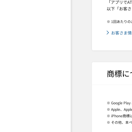
「アプリでA
以下「お客さ
※ 1回あたり
お客さま情
商標に
※ Google Pl
※ Apple、Ap
※ iPhon
※ その他、本