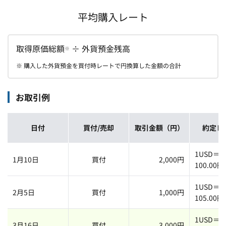
平均購入レート
取得原価総額
÷ 外貨預金残高
※
※ 購入した外貨預金を買付時レートで円換算した金額の合計
お取引例
日付
買付/売却
取引金額（円）
約定レ
1USD＝
1月10日
買付
2,000円
100.00円
1USD＝
2月5日
買付
1,000円
105.00円
1USD＝
3月16日
買付
3,000円