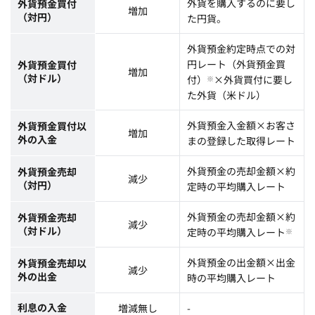
外貨を購入するのに要し
外貨預金買付
増加
（対円）
た円貨。
外貨預金約定時点での対
円レート（外貨預金買
外貨預金買付
増加
（対ドル）
付）
×外貨買付に要し
※
た外貨（米ドル）
外貨預金入金額×お客さ
外貨預金買付以
増加
外の入金
まの登録した取得レート
外貨預金の売却金額×約
外貨預金売却
減少
（対円）
定時の平均購入レート
外貨預金の売却金額×約
外貨預金売却
減少
（対ドル）
定時の平均購入レート
※
外貨預金の出金額×出金
外貨預金売却以
減少
外の出金
時の平均購入レート
利息の入金
増減無し
-