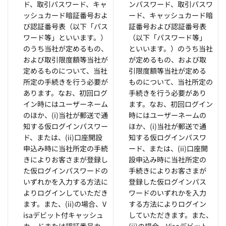
ド、取引パスワード、キャ
ンパスワード、取引パスワ
ッシュカード暗証番号およ
ード、キャッシュカード暗
び認証番号表（以下「パス
証番号および認証番号表
ワード等」といいます。）
（以下「パスワード等」
のうち当社が定めるもの、
といいます。）のうち当社
および取引限度額等当社が
が定めるもの、および取
定めるものについて、当社
引限度額等当社が定める
所定の手続きを行う必要が
ものについて、当社所定の
あります。なお、初回ログ
手続きを行う必要があり
イン時にはユーザーネーム
ます。なお、初回ログイン
のほか、(i)当社が郵送で通
時にはユーザーネームの
知する仮ログインパスワー
ほか、(i)当社が郵送で通
ド、または、(ii)口座開設
知する仮ログインパスワ
申込み時に当社所定の手続
ード、または、(ii)口座開
きによりお客さまが登録し
設申込み時に当社所定の
た仮ログインパスワードの
手続きによりお客さまが
いずれかを入力する方法に
登録した仮ログインパス
よりログインしていただき
ワードのいずれかを入力
ます。また、(ii)の場合、V
する方法によりログイン
isaデビット付キャッシュ
していただきます。また、