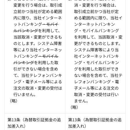
変更を行う場合は、取引成
消・変更を行う場合は、
立前かつ当社が定める範囲
取引成立前かつ当社が定
内に限り、当社インターネ
める範囲内に限り、当社イ
ットバンキング
・モバイ
ンターネットバンキン
ルバンキング
を利用して、
グ・モバイルバンキング
当該取消・変更ができるも
を利用して、当該取消・変
のとします。システム障害
更ができるものとします。
等により当社インターネッ
システム障害等により当
トバンキング
・モバイル
社インターネットバンキ
バンキング
を利用した取
ング・モバイルバンキン
引ができない場合を含め
グを利用した取引ができ
て、当社テレフォンバンキ
ない場合を含めて、当社テ
ング・電子メール等による
レフォンバンキング・電
注文の取消・変更の受付は
子メール等による注文の
行いません。
取消・変更の受付は行い
（略）
ません。
（略）
第13条（為替取引証拠金の追
第13条（為替取引証拠金の追
加差入れ）
加差入れ）