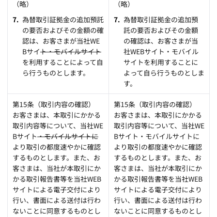
（略）
（略）
為替取引証拠金の追加預託
為替取引証拠金の追加預
の要否およびその金額の確
託の要否およびその金額
認は、お客さまが当社WE
の確認は、お客さまが当
Bサイ
ト・モバイルサイト
社WEBサイト・モバイル
を利用することによって自
サイトを利用することに
ら行うものとします。
よって自ら行うものとしま
す。
第15条（取引内容の確認）
第15条（取引内容の確認）
お客さまは、本取引にかかる
お客さまは、本取引にかかる
取引内容等について、当社WE
取引内容等について、当社WE
Bサイト
・モバイルサイトに
Bサイト・モバイルサイトに
より取引の都度速やかに確認
より取引の都度速やかに確認
するものとします。また、お
するものとします。また、お
客さまは、当社が本取引にか
客さまは、当社が本取引にか
かる取引報告書等を当社WEB
かる取引報告書等を当社WEB
サイトによる電子交付により
サイトによる電子交付により
行い、書面による送付は行わ
行い、書面による送付は行わ
ないことに同意するものとし
ないことに同意するものとし