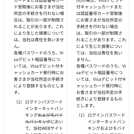
カードまたは認証番号カー
(ii)の場合、Visaデビット
ド受取後にお客さまが当社
付キャッシュカードまた
所定の手続きを行わない場
は認証番号カード受取後
合は、取引の一部が制限さ
にお客さまが当社所定の
れることがあります。これ
手続きを行わない場合
により生じた損害について
は、取引の一部が制限さ
は、当社は責任を負いませ
れることがあります。これ
ん。
により生じた損害につい
各種パスワードのうち、Vi
ては、当社は責任を負い
saデビット暗証番号につ
ません。
いては、Visaデビット付キ
各種パスワードのうち、Vi
ャッシュカード発行時にお
saデビット暗証番号につ
客さまが当社所定の手続き
いては、Visaデビット付キ
により登録するものとしま
ャッシュカード発行時に
す。
お客さまが当社所定の手
続きにより登録するもの
ログインパスワード
とします。
インターネットバン
キング
およびモバイ
ログインパスワード
ルバンキング
におい
インターネットバン
て、当社WEBサイト
キングおよびモバイ