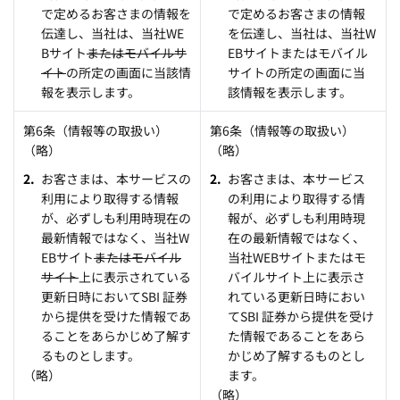
で定めるお客さまの情報を
で定めるお客さまの情報
伝達し、当社は、当社WE
を伝達し、当社は、当社W
Bサイト
またはモバイルサ
EBサイトまたはモバイル
イト
の所定の画面に当該情
サイトの所定の画面に当
報を表示します。
該情報を表示します。
第6条（情報等の取扱い）
第6条（情報等の取扱い）
（略）
（略）
お客さまは、本サービスの
お客さまは、本サービス
利用により取得する情報
の利用により取得する情
が、必ずしも利用時現在の
報が、必ずしも利用時現
最新情報ではなく、当社W
在の最新情報ではなく、
EBサイト
またはモバイル
当社WEBサイトまたはモ
サイト
上に表示されている
バイルサイト上に表示さ
更新日時においてSBI 証券
れている更新日時におい
から提供を受けた情報であ
てSBI 証券から提供を受け
ることをあらかじめ了解す
た情報であることをあら
るものとします。
かじめ了解するものとし
（略）
ます。
（略）