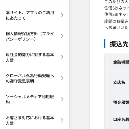
このたびの大
住信SBIネ
本サイト、アプリのご利用
住信SBIネ
にあたって
座間のお振込
へお届けいた
個人情報保護方針（プライ
バシーポリシー）
振込先
反社会的勢力に対する基本
方針
金融機関
グローバル外為行動規範へ
の遵守意思表明
支店名 
ソーシャルメディア利用規
約
預金種
お客さま対応における基本
口座名
方針