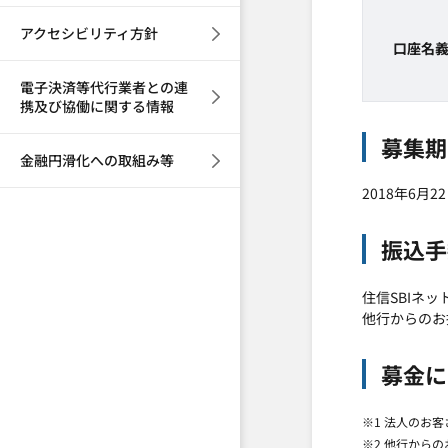
アクセシビリティ方針
口座名
電子決済等代行業者との連
携及び協働に関する情報
募集期
金融円滑化への取組み等
2018年6月
振込手
住信SBIネ
他行からのお
募金に
※1 法人のお
※2 他行から