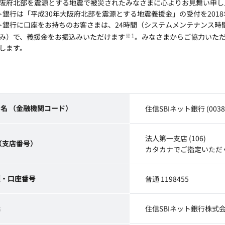
阪府北部を震源とする地震で被災されたみなさまに心よりお見舞い申し
ット銀行は「平成30年大阪府北部を震源とする地震義援金」の受付を201
ット銀行に口座をお持ちのお客さまは、24時間（システムメンテナンス時
※1
み）で、義援金をお振込みいただけます
。みなさまからご協力いた
します。
名 （金融機関コード）
住信SBIネット銀行 (0038
法人第一支店 (106)
（支店番号）
カタカナでご指定いただ
類・口座番号
普通 1198455
義
住信SBIネット銀行株式