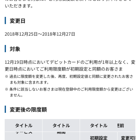
いただきます。
変更日
2018年12月25日～2018年12月27日
対象
12月19日時点においてデビットカードのご利用が1年以上なく、変
更日時点においてご利用限度額が初期設定と同額のお客さま
※ 過去に限度額を変更した後、再度、初期設定値と同額に変更されたお客さ
まも対象に含まれます。
※ 条件に該当しないお客さまは現在登録中のご利用限度額から変更はござい
ません。
変更後の限度額
タイトル
タイトル
タイトル
タイトル
タイトル
タイトル
変更前
サービス
期間
初期設定
変更可能