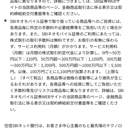
品毎に異なりますので、詳細につきましては、SBI証券WEBサ
イトの当該商品等のページ、金融商品取引法に係る表示又は契
約締結前交付書面等をご確認ください。
SBIネオモバイル証券で取り扱っている商品等へのご投資には、
各商品毎に所定の手数料や必要経費等をご負担いただく場合が
あります。また、SBIネオモバイル証券のご利用にあたっては、
株式取引の取引手数料は無料ですが、お取引の有無に係わら
ず、サービス利用料（月額）がかかります。サービス利用料
（月額）は月間の株式取引約定代金により計算し、0円～50万
円以下：220円、50万円超～300万円以下：1,100円、300万超
～500万円以下：3,300円、500万円超～1000万円以下：5,500
円。以後、100万円ごとに1,100円が加算されます。（上限な
し）（すべて税込） 各商品等は価格の変動等により損失が生じ
るおそれがあります。各商品等への投資に際してご負担いただ
く手数料等及びリスクは商品毎に異なりますので、詳細は、SBI
ネオモバイル証券WEBサイトの当該商品等のページ、金融商品
取引法に係る表示又は契約締結前交付書面等をご確認くださ
い。
住信SBIネット銀行は、お客さま中心主義のもと最先端のテクノロ