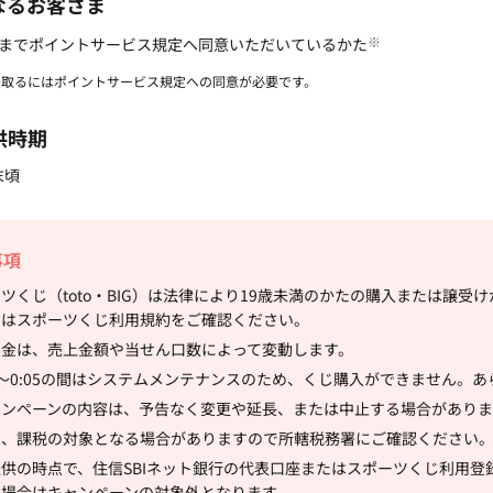
となるお客さま
※
までポイントサービス規定へ同意いただいているかた
受取るにはポイントサービス規定への同意が必要です。
供時期
末頃
事項
ツくじ（toto・BIG）は法律により19歳未満のかたの購入または譲
くはスポーツくじ利用規約をご確認ください。
ん金は、売上金額や当せん口数によって変動します。
55～0:05の間はシステムメンテナンスのため、くじ購入ができません。
ャンペーンの内容は、予告なく変更や延長、または中止する場合がありま
は、課税の対象となる場合がありますので所轄税務署にご確認ください
供の時点で、住信SBIネット銀行の代表口座またはスポーツくじ利用
た場合はキャンペーンの対象外となります。