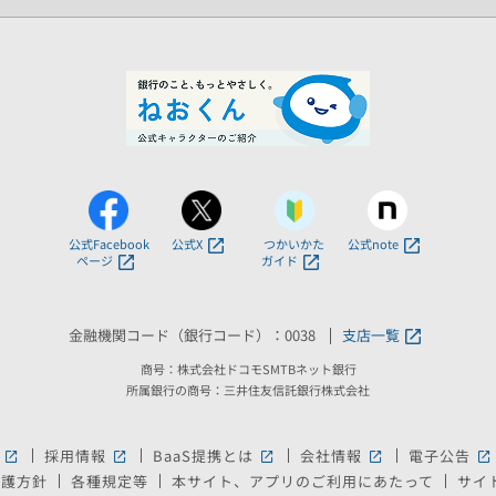
公式Facebook
公式X
つかいかた
公式note
ページ
ガイド
金融機関コード（銀行コード）：0038
支店一覧
商号：株式会社ドコモSMTBネット銀行
所属銀行の商号：三井住友信託銀行株式会社
採用情報
BaaS提携とは
会社情報
電子公告
新しいウィンドウで開きます。
新しいウィンドウで開きます。
新しいウィンドウで開きます。
新しいウィンドウ
新
保護方針
各種規定等
本サイト、アプリのご利用にあたって
サイ