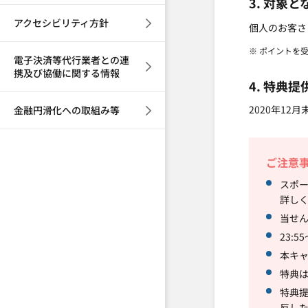
3. 対象
アクセシビリティ方針
個人のお客さ
※ ポイントを
電子決済等代行業者との連
携及び協働に関する情報
4. 特典提
2020年12月
金融円滑化への取組み等
ご注意
スポー
詳し
当せ
23:
本キ
特典
特典提
反し