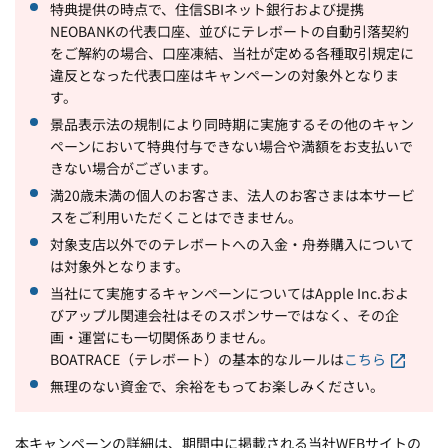
特典提供の時点で、住信SBIネット銀行および提携
NEOBANKの代表口座、並びにテレボートの自動引落契約
をご解約の場合、口座凍結、当社が定める各種取引規定に
違反となった代表口座はキャンペーンの対象外となりま
す。
景品表示法の規制により同時期に実施するその他のキャン
ペーンにおいて特典付与できない場合や満額をお支払いで
きない場合がございます。
満20歳未満の個人のお客さま、法人のお客さまは本サービ
スをご利用いただくことはできません。
対象支店以外でのテレボートへの入金・舟券購入について
は対象外となります。
当社にて実施するキャンペーンについてはApple Inc.およ
びアップル関連会社はそのスポンサーではなく、その企
画・運営にも一切関係ありません。
BOATRACE（テレボート）の基本的なルールは
こちら
無理のない資金で、余裕をもってお楽しみください。
本キャンペーンの詳細は、期間中に掲載される当社WEBサイトの