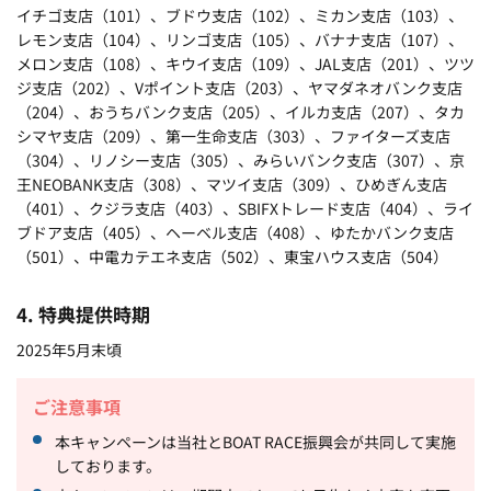
イチゴ支店（101）、ブドウ支店（102）、ミカン支店（103）、
レモン支店（104）、リンゴ支店（105）、バナナ支店（107）、
メロン支店（108）、キウイ支店（109）、JAL支店（201）、ツツ
ジ支店（202）、Vポイント支店（203）、ヤマダネオバンク支店
（204）、おうちバンク支店（205）、イルカ支店（207）、タカ
シマヤ支店（209）、第一生命支店（303）、ファイターズ支店
（304）、リノシー支店（305）、みらいバンク支店（307）、京
王NEOBANK支店（308）、マツイ支店（309）、ひめぎん支店
（401）、クジラ支店（403）、SBIFXトレード支店（404）、ライ
ブドア支店（405）、ヘーベル支店（408）、ゆたかバンク支店
（501）、
中電カテエネ
支店（502）、東宝ハウス支店（504）
4. 特典提供時期
2025年5月末頃
ご注意事項
本キャンペーンは当社とBOAT RACE振興会が共同して実施
しております。