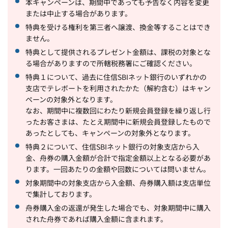
本キャンペーンは、期間中であっても予告なく内容を変更
または中止する場合があります。
特典を受ける権利を第三者へ譲渡、換金等することはでき
ません。
特典として提供されるプレゼント金額は、課税の対象とな
る場合がありますので所轄税務署にご確認ください。
特典１について、過去に住信SBIネット銀行のいずれかの
支店でテレボートを利用されたかた（解約含む）はキャン
ペーンの対象外となります。
なお、期間中に複数回にわたり新規会員登録を繰り返し行
ったお客さまは、たとえ期間中に新規会員登録したもので
あったとしても、キャンペーンの対象外となります。
特典２について、住信SBIネット銀行の対象支店から入
金、舟券の購入金額が合計で指定金額以上となる必要があ
ります。一回あたりの金額や回数については問いません。
対象期間中の対象支店から入金額、舟券購入額は支店単位
で集計しております。
舟券購入金の返還が発生した場合でも、対象期間中に購入
された舟券であれば購入金額に含まれます。