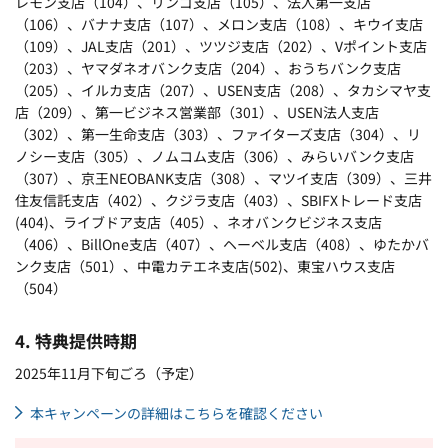
レモン支店（
104
）、リンゴ支店（
105
）、法人第一支店
（106）、バナナ支店（
107
）、メロン支店（
108
）、キウイ支店
（
109
）、
JAL
支店（
201
）、ツツジ支店（
202
）、
V
ポイント支店
（
203
）、ヤマダネオバンク支店（
204
）、おうちバンク支店
（
205
）、イルカ支店（
207
）、USEN支店（208）、タカシマヤ支
店（
209
）、第一ビジネス営業部（301）、USEN法人支店
（302）、第一生命支店（
303
）、ファイターズ支店（
304
）、リ
ノシー支店（
305
）、ノムコム支店（
306
）、みらいバンク支店
（
307
）、京王
NEOBANK
支店（
308
）、マツイ支店（309）、
三井
住友信託支店（
402
）、クジラ支店（
403
）、
SBIFX
トレード支店
(404)、
ライブドア支店（
405
）、ネオバンクビジネス支店
（406）、BillOne支店（407）、ヘーベル支店（
408
）、ゆたかバ
ンク支店（
501
）、中電カテエネ支店(502)、東宝ハウス支店
（504）
4. 特典提供時期
2025年11月下旬ごろ（予定）
本キャンペーンの詳細はこちらを確認ください