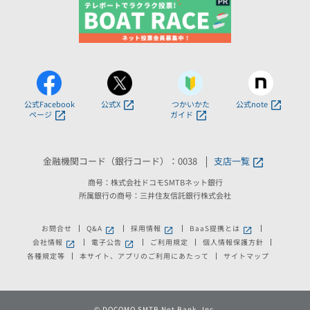
公式Facebook
公式X
つかいかた
公式note
ページ
ガイド
金融機関コード（銀行コード）：0038
支店一覧
商号：株式会社ドコモSMTBネット銀行
所属銀行の商号：三井住友信託銀行株式会社
お問合せ
Q&A
採用情報
BaaS提携とは
新しいウィンドウで開きます。
新しいウィンドウで開きます。
新しいウィンドウで
会社情報
電子公告
ご利用規定
個人情報保護方針
新しいウィンドウで開きます。
新しいウィンドウで開きます。
各種規定等
本サイト、アプリのご利用にあたって
サイトマップ
©
DOCOMO SMTB Net Bank, Inc.