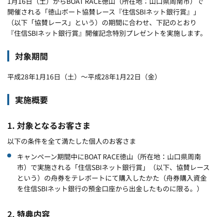
1月16日（土）からBOAT RACE徳山（所在地：山口県周南市）で
開催される「徳山ボート協賛レース『住信SBIネット銀行賞』」
（以下「協賛レース」という）の期間に合わせ、下記のとおり
『住信SBIネット銀行賞』開催記念特別プレゼントを実施します。
対象期間
平成28年1月16日（土）～平成28年1月22日（金）
実施概要
1. 対象となるお客さま
以下の条件を全て満たした個人のお客さま
キャンペーン期間中にBOAT RACE徳山（所在地：山口県周南
市）で実施される「住信SBIネット銀行賞」（以下、協賛レース
という）の舟券をテレボートにて購入したかた（舟券購入資金
を住信SBIネット銀行の預金口座から出金したものに限る。）
2. 特典内容