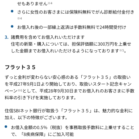
せもありません
※4
さらに女性のお客さまには保険料無料でがん診断給付金付き
※4
お借入れ後の一部繰上返済は手数料無料で24時間受付け
諸費用を含めてお借入れいただけます
住宅の新築・購入については、担保評価額に300万円を上乗せ
した金額までお借入れいただけるようになっております
。
※5
フラット３５
ずっと金利が変わらない安心感のある「フラット３５」の取扱い
を平成27年9月1日より開始しており、取扱いスタート記念キャン
ペーン
として、平成28年9月30日までお借入れのお客さまに手数
※6
料率の引き下げを実施しております。
住信SBIネット銀行が取扱う「フラット３５」は、魅力的な金利に
加え、以下の特徴がございます。
お借入金額の0.5％（税抜）を事務取扱手数料に上乗せすること
で、「8疾病保障」にご加入可能