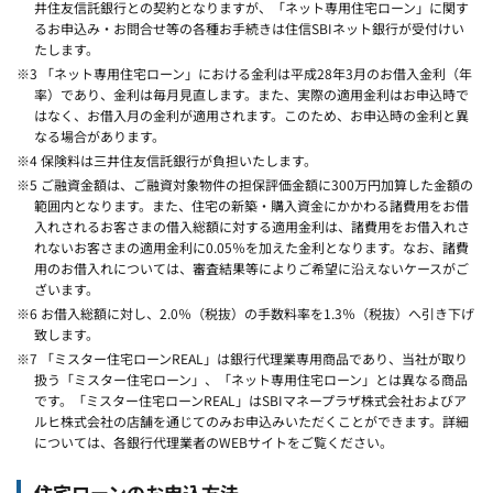
井住友信託銀行との契約となりますが、「ネット専用住宅ローン」に関す
るお申込み・お問合せ等の各種お手続きは住信SBIネット銀行が受付けい
たします。
※3 「ネット専用住宅ローン」における金利は平成28年3月のお借入金利（年
率）であり、金利は毎月見直します。また、実際の適用金利はお申込時で
はなく、お借入月の金利が適用されます。このため、お申込時の金利と異
なる場合があります。
※4 保険料は三井住友信託銀行が負担いたします。
※5 ご融資金額は、ご融資対象物件の担保評価金額に300万円加算した金額の
範囲内となります。また、住宅の新築・購入資金にかかわる諸費用をお借
入れされるお客さまの借入総額に対する適用金利は、諸費用をお借入れさ
れないお客さまの適用金利に0.05％を加えた金利となります。なお、諸費
用のお借入れについては、審査結果等によりご希望に沿えないケースがご
ざいます。
※6 お借入総額に対し、2.0％（税抜）の手数料率を1.3％（税抜）へ引き下げ
致します。
※7 「ミスター住宅ローンREAL」は銀行代理業専用商品であり、当社が取り
扱う「ミスター住宅ローン」、「ネット専用住宅ローン」とは異なる商品
です。「ミスター住宅ローンREAL」はSBIマネープラザ株式会社およびア
ルヒ株式会社の店舗を通じてのみお申込みいただくことができます。詳細
については、各銀行代理業者のWEBサイトをご覧ください。
住宅ローンのお申込方法