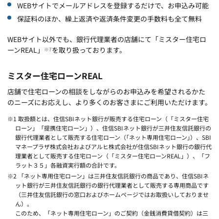
WEBサイトでメールアドレスを登録するだけで、お申込み可能
保証料のほか、繰上返済や返済条件変更の手数料も全て無料
WEBサイト以外でも、銀行代理業者の店舗にて「ミスター住宅ロ
ーンREAL」
を取り扱っております。
※7
ミスター住宅ローンREAL
店舗で住宅ローンの相談をしながらのお申込みを希望されるかた
のニーズにお応えし、より多くのお客さまにご利用いただけます。
※1 取扱額とは、住信SBIネット銀行が販売する住宅ローン（「ミスター住宅
ローン」「提携住宅ローン」）、住信SBIネット銀行が三井住友信託銀行の
銀行代理業者として販売する住宅ローン（｢ネット専用住宅ローン｣）、SBI
マネープラザ株式会社およびアルヒ株式会社が住信SBIネット銀行の銀行代
理業者として販売する住宅ローン（「ミスター住宅ローンREAL」）、「フ
ラット３５」各融資実行額の合計です。
※2 「ネット専用住宅ローン」は三井住友信託銀行の商品であり、住信SBIネ
ット銀行が三井住友信託銀行の銀行代理業者として販売する専用商品です
（三井住友信託銀行の窓口およびホームページではお取扱いしておりませ
ん）。
このため、「ネット専用住宅ローン」のご契約（金銭消費貸借契約）は三