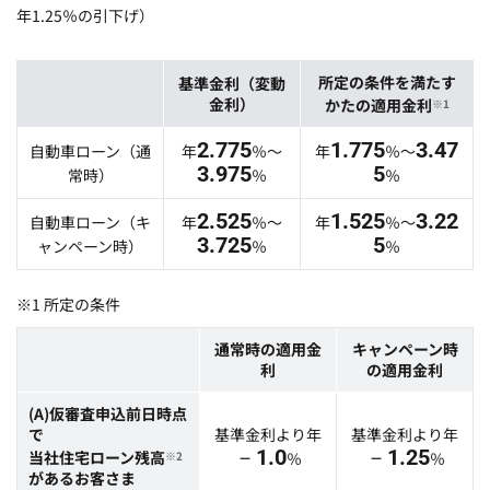
年1.25％の引下げ）
所定の条件を満たす
基準金利（変動
金利）
かたの適用金利
※1
2.775
1.775
3.47
自動車ローン（通
年
％～
年
％～
3.975
5
常時）
％
％
2.525
1.525
3.22
自動車ローン（キ
年
％～
年
％～
3.725
5
ャンペーン時）
％
％
※1 所定の条件
通常時の適用金
キャンペーン時
利
の適用金利
(A)仮審査申込前日時点
で
基準金利より年
基準金利より年
－1.0
－1.25
当社住宅ローン残高
※2
％
％
があるお客さま