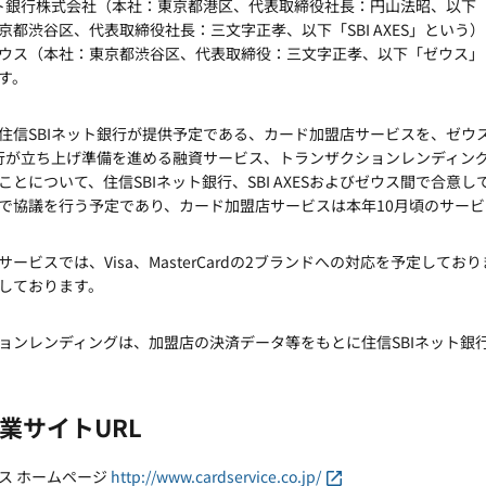
ット銀行株式会社（本社：東京都港区、代表取締役社長：円山法昭、以下「住信
京都渋谷区、代表取締役社長：三文字正孝、以下「SBI AXES」という
ウス（本社：東京都渋谷区、代表取締役：三文字正孝、以下「ゼウス」
す。
住信SBIネット銀行が提供予定である、カード加盟店サービスを、ゼウ
銀行が立ち上げ準備を進める融資サービス、トランザクションレンディン
ことについて、住信SBIネット銀行、SBI AXESおよびゼウス間で合
で協議を行う予定であり、カード加盟店サービスは本年10月頃のサー
サービスでは、Visa、MasterCardの2ブランドへの対応を予定し
しております。
ョンレンディングは、加盟店の決済データ等をもとに住信SBIネット銀
業サイトURL
ス ホームページ
http://www.cardservice.co.jp/