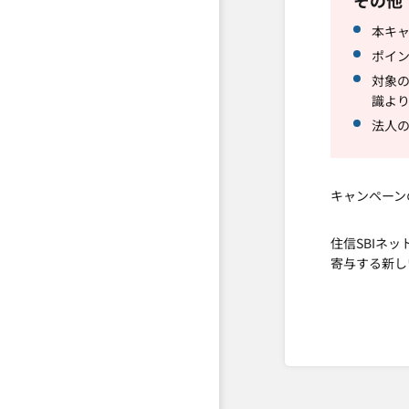
その他
本キ
ポイン
対象
識よ
法人
キャンペーン
住信SBIネ
寄与する新し