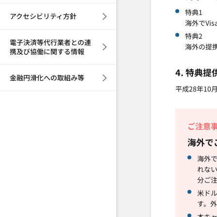
特典1
アクセシビリティ方針
海外でVi
特典2
電子決済等代行業者との連
海外の提
携及び協働に関する情報
4. 特典提
金融円滑化への取組み等
平成28年10
ご注意
海外で
海外で
れな
分ご
米ド
す。
本キ