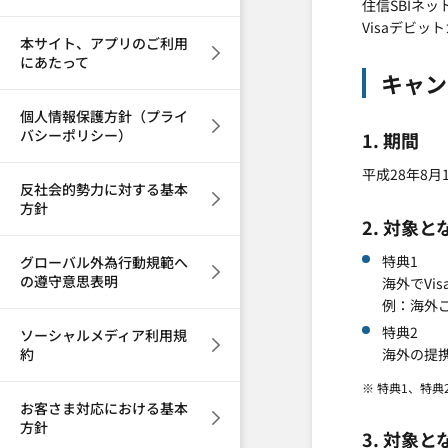
住信SBIネ
Visaデビ
本サイト、アプリのご利用
にあたって
キャン
個人情報保護方針（プライ
バシーポリシー）
1. 期間
平成28年8月
反社会的勢力に対する基本
方針
2. 対象
特典1
グローバル外為行動規範へ
の遵守意思表明
海外でVi
例：海外ご
特典2
ソーシャルメディア利用規
約
海外の提携
※ 特典1、特
お客さま対応における基本
方針
3. 対象