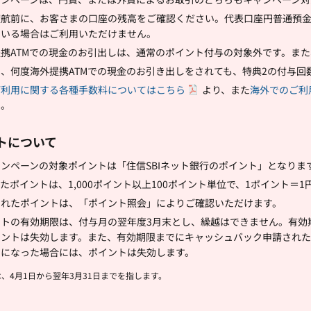
渡航前に、お客さまの口座の残高をご確認ください。代表口座円普通預金
ている場合はご利用いただけません。
提携ATMでの現金のお引出しは、通常のポイント付与の対象外です。ま
、何度海外提携ATMでの現金のお引き出しをされても、特典2の付与回
ご利用に関する各種手数料についてはこちら
より、また
海外でのご利
い。
トについて
ンペーンの対象ポイントは「住信SBIネット銀行のポイント」となりま
たポイントは、1,000ポイント以上100ポイント単位で、1ポイント＝
されたポイントは、「ポイント照会」によりご確認いただけます。
ントの有効期限は、付与月の翌年度3月末とし、繰越はできません。有効
イントは失効します。また、有効期限までにキャッシュバック申請され
ーになった場合には、ポイントは失効します。
は、4月1日から翌年3月31日までを指します。