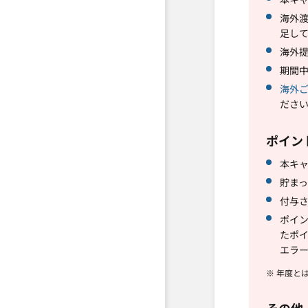
海外
足し
海外
期間中
海外
ださ
ポイン
本キャ
貯まっ
付与
ポイ
たポ
エラ
※ 年度と