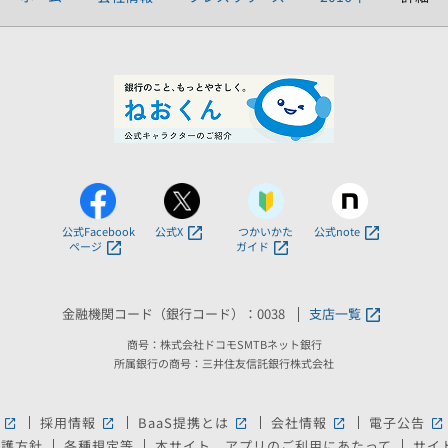
公式Facebook
公式X
つかいかた
公式note
ページ
ガイド
金融機関コード（銀行コード）：0038
支店一覧
商号：株式会社ドコモSMTBネット銀行
所属銀行の商号：三井住友信託銀行株式会社
採用情報
BaaS提携とは
会社情報
電子公告
新しいウィンドウで開きます。
新しいウィンドウで開きます。
新しいウィンドウで開きます。
新しいウィンドウ
新
保護方針
各種規定等
本サイト、アプリのご利用にあたって
サイ