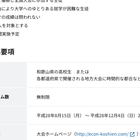
を優勝し全国大会に参加する生徒
由により大学へのゆとりある就学が困難な生徒
での成績は問われない
人を対象とする
間実施予定
集要項
和歌山県の高校生 または
象
各都道府県で開催される地方大会に時間的な都合な
ーム数
無制限
間
平成28年8月15日（月） ～ 平成28年12月4日（日）
法
大会ホームページ（
http://econ-koshien.com/