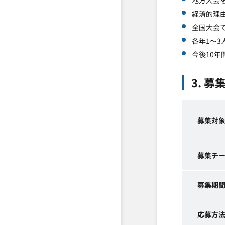
地方大会
経済的理
全国大会
各年1～3
今後10年
3. 募
募集対
募集チ
募集期
応募方