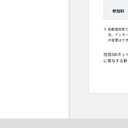
参加料
※ 各都道府県
合、インタ
の変更はで
住信SBIネ
に寄与する新