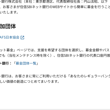
ット銀行株式会社（本社：東京都港区、代表取締役社長：円山法昭、以下「住
、お客さまが住信SBIネット銀行のWEBサイトから簡単に募金を行う
いたします。
加団体
AFS日本協会
ット募金」ページでは、支援を希望する団体を選択し、募金金額やパス
つでも（当社メンテナンス時を除く）、住信SBIネット銀行の代表口座円
ト銀行
「
募金団体一覧
」
ット銀行は、お客さまに常にご利用いただける「あなたのレギュラーバン
しい価値の創造につとめてまいります。