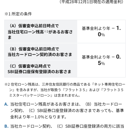
（平成28年12月1日現在の適用金利）
※1 所定の条件
（A）仮審査申込前日時点で
－1.
基準金利より年
当社住宅ローン残高
があるお客さ
※2
0
％
ま
（B）仮審査申込前日時点で
当社カードローン契約済のお客さま
－0.
基準金利より年
5
％
（C）仮審査申込時点で
SBI証券口座保有登録済のお客さま
※2 住宅ローン残高は、三井住友信託銀行の商品である『ネット専用住宅ロー
ン』を含みますが、当社が取扱う『フラット３５』および『フラット３５
ミスターパッケージローン』は含まれません。
当社住宅ローン残高があるお客さまは、（B）当社カードロー
ン契約、（C）SBI証券口座登録済のお客さまであっても、基準
金利より年－1.0％となります。
当社カードローン契約、（C）SBI証券口座登録済の両方に該当