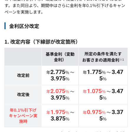
す。また同日より、期間中はさらに金利を年0.1％引下げるキャン
ペーンを実施します。
金利区分改定
1. 改定内容（下線部が改定箇所）
所定の条件を満たす
基準金利（変動
金利）
お客さまの適用金利
※1
2.775
1.775
3.47
年
％ ～
年
％ ～
改定前
3.975
5
％
％
2.075
1.075
3.47
年
％
～
年
％
～
改定後
3.975
5
％
％
年0.1％引下げ
1.975
0.975
3.37
年
％
～
年
％
～
キャンペーン実
3.875
5
％
％
施時