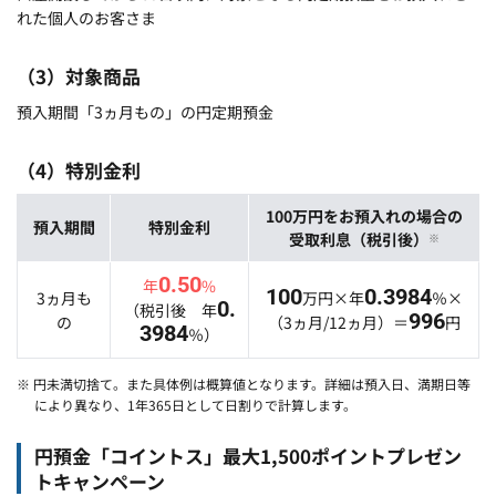
れた個人のお客さま
（3）対象商品
預入期間「3ヵ月もの」の円定期預金
（4）特別金利
100万円をお預入れの場合の
預入期間
特別金利
受取利息（税引後）
※
0.50
年
%
100
0.3984
3ヵ月も
万円×年
％×
0.
（税引後 年
996
の
（3ヵ月/12ヵ月）＝
円
3984
％）
※ 円未満切捨て。また具体例は概算値となります。詳細は預入日、満期日等
により異なり、1年365日として日割りで計算します。
円預金「コイントス」最大1,500ポイントプレゼン
トキャンペーン