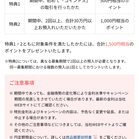
期間中、初めて「コイントス」
500円相当のポ
特典1
の取引を行ったかた
イント
期間中、2回以上、合計30万円以
1,000円相当の
特典2
上お預入れいただいたかた
ポイント
特典1・2ともに対象条件を満たしたかたには、合計
1,500円相当
の
ポイントをプレゼントいたします。
※特典2については、異なる募集期間で2回以上の預入が必要となります。
同一募集期間における複数の預入は1回としてカウントいたします。
ご注意事項
※ 期間中であっても、金融情勢の変化等により金利水準やキャンペーン
期間の見直しをさせていただく場合があります。最新の金利は当社
WEBサイトにてご確認ください。
※ 特別金利およびキャンペーンの内容は、予告なく変更や延長、または
中止する場合があります。
※ その他のご注意事項などにつきましては、当社WEBサイトよりご確
認ください。
※ 円定期預金について、詳しくは
商品概要説明書
をご覧ください。