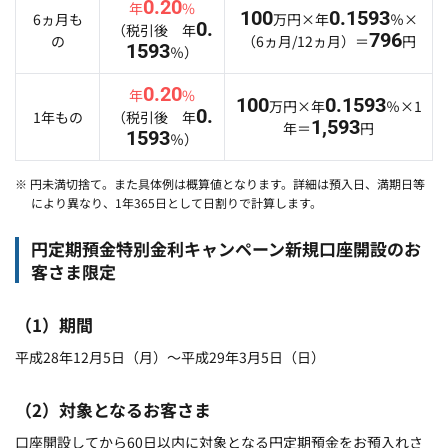
0.20
年
%
100
0.1593
6ヵ月も
万円×年
％×
0.
（税引後 年
796
の
（6ヵ月/12ヵ月）＝
円
1593
％）
0.20
年
%
100
0.1593
万円×年
％×1
0.
1年もの
（税引後 年
1,593
年＝
円
1593
％）
※ 円未満切捨て。また具体例は概算値となります。詳細は預入日、満期日等
により異なり、1年365日として日割りで計算します。
円定期預金特別金利キャンペーン新規口座開設のお
客さま限定
（1）期間
平成28年12月5日（月）～平成29年3月5日（日）
（2）対象となるお客さま
口座開設してから60日以内に対象となる円定期預金をお預入れさ