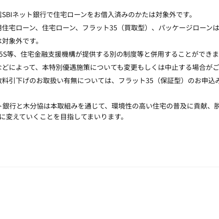
信SBIネット銀行で住宅ローンをお借入済みのかたは対象外です。
用住宅ローン、住宅ローン、フラット35（買取型）、パッケージローン
は対象外です。
35S等、住宅金融支援機構が提供する別の制度等と併用することができま
などによって、本特別優遇施策についても変更もしくは中止する場合が
数料引下げのお取扱い有無については、フラット35（保証型）のお申込
ット銀行と木分協は本取組みを通じて、環境性の高い住宅の普及に貢献、
に変えていくことを目指してまいります。