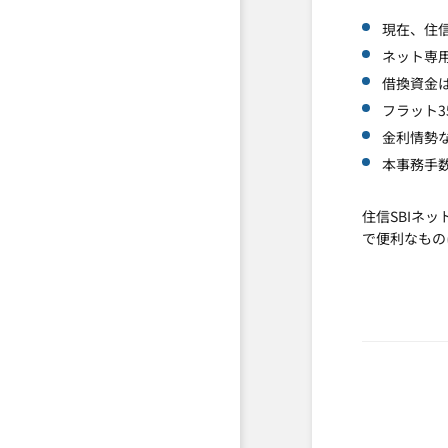
現在、住
ネット専
借換資金
フラット
金利情勢
本事務手
住信SBIネ
で便利なもの