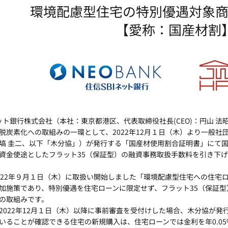
環境配慮型住宅の特別優遇対象商
【愛称：国産材割
ット銀行株式会社（本社：東京都港区、代表取締役社長(CEO)：円山 法昭
脱炭素化への取組みの一環として、2022年12月１日（木）より一般社
塙 圭二、以下「木分協」）が発行する「国産材使用割合証明書」にて国
資金使途としたフラット35（保証型）の融資事務取扱手数料を引き下げ
22年９月１日（木）に取扱い開始しました「環境配慮型住宅への住宅
加施策であり、特別優遇を住宅ローンに限定せず、フラット35（保証型
の取組みです。
022年12月１日（木）以降に事前審査を受付けした場合、木分協が発
いることが確認できる住宅の新規購入は、住宅ローンでは金利を年0.05