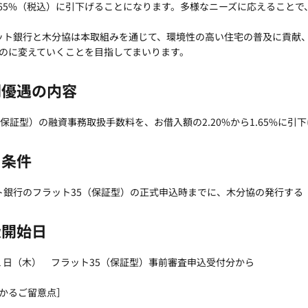
.65%（税込）に引下げることになります。多様なニーズに応えること
ット銀行と木分協は本取組みを通じて、環境性の高い住宅の普及に貢献
のに変えていくことを目指してまいります。
特別優遇の内容
（保証型）の融資事務取扱手数料を、お借入額の2.20%から1.65%に引
用条件
ット銀行のフラット35（保証型）の正式申込時までに、木分協の発行す
取扱開始日
2月１日（木） フラット35（保証型）事前審査申込受付分から
かるご留意点］