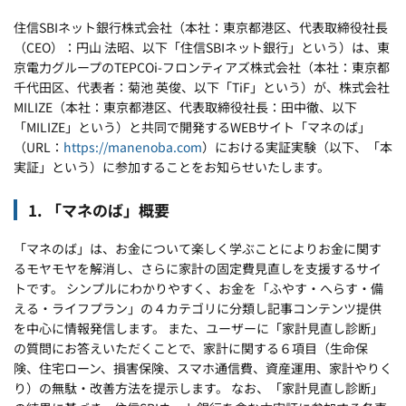
住信SBIネット銀行株式会社（本社：東京都港区、代表取締役社長
（CEO）：円山 法昭、以下「住信SBIネット銀行」という）は、東
京電力グループのTEPCOi-フロンティアズ株式会社（本社：東京都
千代田区、代表者：菊池 英俊、以下「TiF」という）が、株式会社
MILIZE（本社：東京都港区、代表取締役社長：田中徹、以下
「MILIZE」という）と共同で開発するWEBサイト「マネのば」
（URL：
https://manenoba.com
）における実証実験（以下、「本
実証」という）に参加することをお知らせいたします。
1. 「マネのば」概要
「マネのば」は、お金について楽しく学ぶことによりお金に関す
るモヤモヤを解消し、さらに家計の固定費見直しを支援するサイ
トです。 シンプルにわかりやすく、お金を「ふやす・へらす・備
える・ライフプラン」の４カテゴリに分類し記事コンテンツ提供
を中心に情報発信します。 また、ユーザーに「家計見直し診断」
の質問にお答えいただくことで、家計に関する６項目（生命保
険、住宅ローン、損害保険、スマホ通信費、資産運用、家計やりく
り）の無駄・改善方法を提示します。 なお、「家計見直し診断」