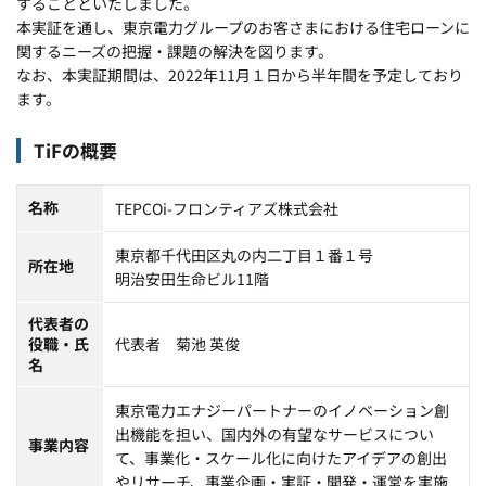
することといたしました。
本実証を通し、東京電力グループのお客さまにおける住宅ローンに
関するニーズの把握・課題の解決を図ります。
なお、本実証期間は、2022年11月１日から半年間を予定しており
ます。
TiFの概要
名称
TEPCOi-フロンティアズ株式会社
東京都千代田区丸の内二丁目１番１号
所在地
明治安田生命ビル11階
代表者の
役職・氏
代表者 菊池 英俊
名
東京電力エナジーパートナーのイノベーション創
出機能を担い、国内外の有望なサービスについ
事業内容
て、事業化・スケール化に向けたアイデアの創出
やリサーチ、事業企画・実証・開発・運営を実施