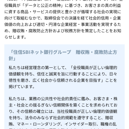
役職員が「データと公正の精神」に基づき、お客さまの真の利益
に資する商品・サービスの提供と豊かさが循環する社会の実現に
向けて取組むなかで、取締役会での決議を経て社会的信用・企業
価値の向上および適切・円滑な企業経営・事業活動を実現するた
め、贈収賄・腐敗防止方針および税務方針を策定したことをお知
らせします。
「住信SBIネット銀行グループ 贈収賄・腐敗防止方
針」
私たちは経営理念の第一として、「全役職員が正しい倫理的
価値観を持ち、信任と誠実を旨に行動することにより、日々
徳性を磨き、広く社会から信頼される企業を目指す」ことを
掲げています。
私たちは、業務の公共性や社会的責任に鑑み、お客さま・株
主・社会との揺るぎない信頼関係を築くことを求められてお
り、その信頼の確立には、当社役職員が正しい倫理的価値観
を持ち、法令のみならず社会的規範を遵守すること、贈収
賄、マネー・ローンダリング、インサイダー取引、職権の乱