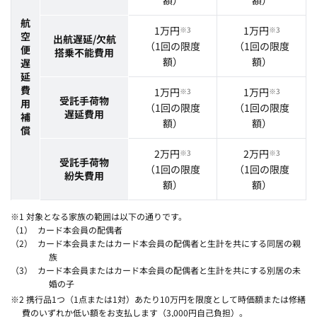
額）
額）
航
1万円
1万円
※3
※3
空
出航遅延/欠航
（1回の限度
（1回の限度
便
搭乗不能費用
額）
額）
遅
延
費
1万円
1万円
※3
※3
受託手荷物
用
（1回の限度
（1回の限度
遅延費用
補
額）
額）
償
2万円
2万円
※3
※3
受託手荷物
（1回の限度
（1回の限度
紛失費用
額）
額）
※1 対象となる家族の範囲は以下の通りです。
カード本会員の配偶者
カード本会員またはカード本会員の配偶者と生計を共にする同居の親
族
カード本会員またはカード本会員の配偶者と生計を共にする別居の未
婚の子
※2 携行品1つ（1点または1対）あたり10万円を限度として時価額または修繕
費のいずれか低い額をお支払します（3,000円自己負担）。