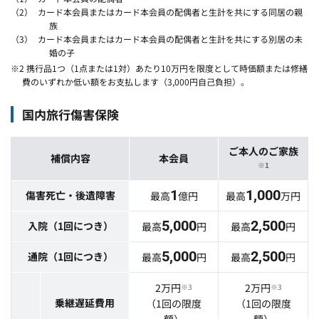
カード本会員またはカード本会員の配偶者と生計を共にする同居の親
族
カード本会員またはカード本会員の配偶者と生計を共にする別居の未
婚の子
※2 携行品1つ（1点または1対）あたり10万円を限度として時価額または修繕
費のいずれか低い額をお支払します（3,000円自己負担）。
国内旅行傷害保険
ご本人のご家族
補償内容
本会員
※1
1
1,000
傷害死亡・後遺障害
最高
億円
最高
万円
5,000
2,500
入院（1回につき）
最高
円
最高
円
5,000
2,500
通院（1回につき）
最高
円
最高
円
2万円
2万円
※3
※3
乗継遅延費用
（1回の限度
（1回の限度