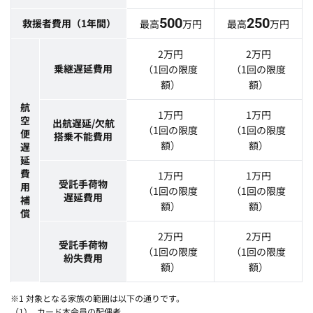
500
250
救援者費用（1年間）
最高
万円
最高
万円
2万円
2万円
乗継遅延費用
（1回の限度
（1回の限度
額）
額）
航
1万円
1万円
空
出航遅延/欠航
（1回の限度
（1回の限度
便
搭乗不能費用
額）
額）
遅
延
費
1万円
1万円
受託手荷物
用
（1回の限度
（1回の限度
遅延費用
補
額）
額）
償
2万円
2万円
受託手荷物
（1回の限度
（1回の限度
紛失費用
額）
額）
※1 対象となる家族の範囲は以下の通りです。
カード本会員の配偶者