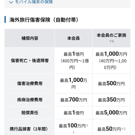
モバイル端末の保険
海外旅行傷害保険（自動付帯）
本会員のご家族
補償内容
本会員
※1
1
1,000
最高
億円
最高
万円
傷害死亡・後遺障害
（400万円～1億
（40万円～1,00
円）
0万円）
1,000
最高
万
500
傷害治療費用
最高
万円
円
700
350
疾病治療費用
最高
万円
最高
万円
1
5,000
賠償責任
最高
億円
最高
万円
100
最高
万円
※
50
携行品損害（1年間）
最高
万円
※2
2