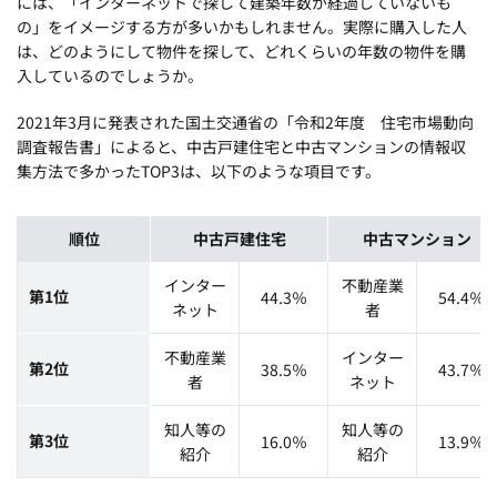
には、「インターネットで探して建築年数が経過していないも
の」をイメージする方が多いかもしれません。実際に購入した人
は、どのようにして物件を探して、どれくらいの年数の物件を購
入しているのでしょうか。
2021年3月に発表された国土交通省の「令和2年度 住宅市場動向
調査報告書」によると、中古戸建住宅と中古マンションの情報収
集方法で多かったTOP3は、以下のような項目です。
順位
中古戸建住宅
中古マンション
インター
不動産業
第1位
44.3％
54.4％
ネット
者
不動産業
インター
第2位
38.5％
43.7％
者
ネット
知人等の
知人等の
第3位
16.0％
13.9％
紹介
紹介