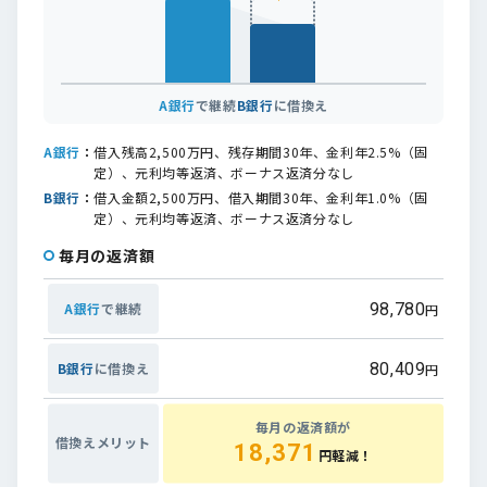
A銀行
で継続
B銀行
に借換え
A銀行
：
借入残高2,500万円、残存期間30年、金利年2.5%（固
定）、元利均等返済、ボーナス返済分なし
B銀行
：
借入金額2,500万円、借入期間30年、金利年1.0%（固
定）、元利均等返済、ボーナス返済分なし
毎月の返済額
A銀行
で継続
98,780
円
B銀行
に借換え
80,409
円
毎月の返済額が
借換えメリット
18,371
円軽減！