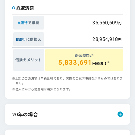
総返済額
A銀行
で継続
35,560,609
円
B銀行
に借換え
28,954,918
円
総返済額が
借換えメリット
5,833,691
円軽減！
※
※
上記のご返済額は単純比較であり、実際のご返済事例を示すものではありま
せん。
※
借入にかかる諸費用は概算となります。
20年の場合