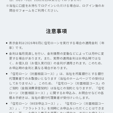
※
当社に口座をお持ちでログインいただける場合は、ログイン後のお
問合せフォームをご利用ください。
注意事項
表示金利は
2026年8月
に住宅ローンを実行する場合の適用金利（年
率）です。
金利は毎月見直しを行い、金利情勢の変動などによっては月中に変
更する場合があります。また、実際の適用金利はお申込時ではな
く、お借入日（お借入実行日）の金利が適用されます。このため、
お申込時の金利と異なる場合があります。
「住宅ローン（対面相談コース）」は、当社を所属銀行とする銀行
代理業者でのお取扱いとなります（当社のホームページでの受付は
しておりません）。 このため、「住宅ローン（対面相談コース」の
ご契約（金銭消費貸借契約）は当社との契約となりますが、「住宅
ローン（対面相談コース）」に関するお申込み、お問合せなどの各
種お手続きは、当社の銀行代理業者が受付けいたします。
「住宅ローン（WEB申込コース）」、「住宅ローン（対面相談コー
ス）」、「フラット３５」を同時にお申込みいただくことはできま
せん。万一、お申込み商品を変更したい場合は、すでにお申込みい