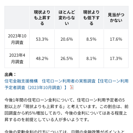
現状より
ほとんど
現状より
見当がつ
も上昇す
変わらな
も低下す
かない
る
い
る
2023年10
53.3％
20.6％
8.5％
17.6％
月調査
2023年4
48.2％
26.5％
8.1％
17.3％
月調査
出典
住宅金融支援機構 住宅ローン利用者の実態調査【住宅ローン利用
予定者調査（2023年10月調査）】
今後1年間の住宅ローン金利について、住宅ローン利用予定者の5
割以上が「現状よりも上昇する」と考えています。この割合は、前
回調査から約5％増加しており、今後の金利についてはある程度上
昇するのを前提としている人が多いようです。
今後の変動金利の行方については、日銀の金融政策がポイントと