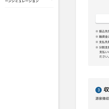
ーンシミュレーション
※ 振込先
※ 融資
※ 支払先
※ 分割
支払い
ださい
収
3
源泉徴収