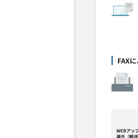
FAX
WEBアッ
場合（郵送