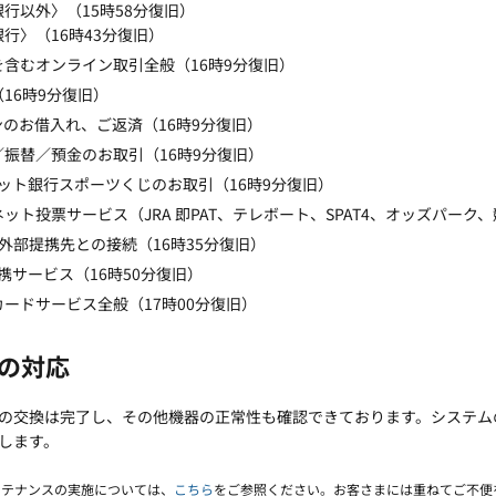
行以外〉（15時58分復旧）
行〉（16時43分復旧）
を含むオンライン取引全般（16時9分復旧）
16時9分復旧）
のお借入れ、ご返済（16時9分復旧）
／振替／預金のお取引（16時9分復旧）
ネット銀行スポーツくじのお取引（16時9分復旧）
ット投票サービス（JRA 即PAT、テレボート、SPAT4、オッズパーク
る外部提携先との接続（16時35分復旧）
連携サービス（16時50分復旧）
ードサービス全般（17時00分復旧）
後の対応
の交換は完了し、その他機器の正常性も確認できております。システム
します。
ンテナンスの実施については、
こちら
をご参照ください。お客さまには重ねてご不便