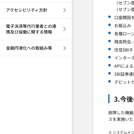
〈セブン銀
〈セブン銀
アクセシビリティ方針
口座開設
お振込み（
電子決済等代行業者との連
携及び協働に関する情報
各種ローン
残高照会
金融円滑化への取組み等
住信SBI
インターネ
APIによ
SBI証券
デビットカ
3.今
故障した機器
スを実施いた
※ システムメ