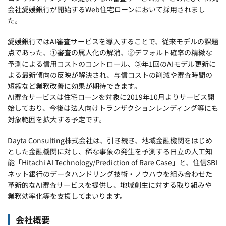
会社愛媛銀行が開始するWeb住宅ローンにおいて採用されまし
た。
愛媛銀行ではAI審査サービスを導入することで、従来モデルの課題
点であった、①審査の属人化の解消、②デフォルト確率の精緻な
予測による信用コストのコントロール、③年1回のAIモデル更新に
よる最新傾向の反映が解決され、与信コストの削減や審査時間の
短縮など業務改善に効果が期待できます。
AI審査サービスは住宅ローンを対象に2019年10月よりサービス開
始しており、今後は法人向けトランザクションレンディング等にも
対象範囲を拡大する予定です。
Dayta Consulting株式会社は、引き続き、地域金融機関をはじめ
とした金融機関に対し、稀な事象の発生を予測する日立の人工知
能「Hitachi AI Technology/Prediction of Rare Case」と、住信SBI
ネット銀行のデータハンドリング技術・ノウハウを組み合わせた
革新的なAI審査サービスを提供し、地域創生に対する取り組みや
業務効率化等を支援してまいります。
会社概要