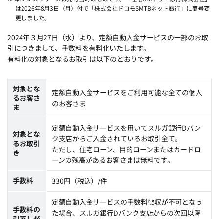
は2026年8月3日（月）付で「株式会社ドコモSMTBネット銀行」に商号変
更しました。
2024年３月27日（水）より、定額自動入金サービスの一部のお取
引につきまして、手数料を有料化いたします。
有料化の対象となるお取引は以下のとおりです。
対象とな
定額自動入金サービスをご利用可能な全ての個人
るお客さ
のお客さま
ま
定額自動入金サービスを用いてスルガ銀行Dバン
対象とな
ク支店からご入金されているお取引全て。
るお取引
ただし、住宅ローン、目的ローンまたはカードロ
き
ーンの残高があるお客さまは無料です。
手数料
330円（税込）/件
定額自動入金サービスの手数料徴収が不可となっ
手数料の
た場合、スルガ銀行Dバンク支店からの次回以降
引落しが