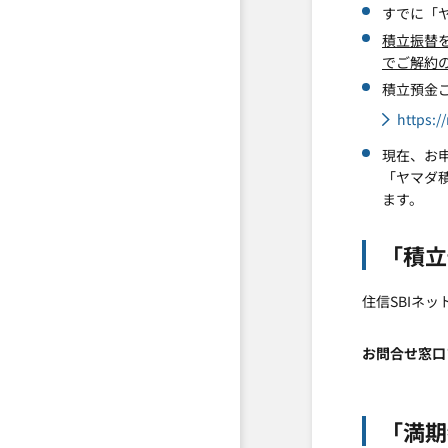
すでに「ヤ
積立振替
でご解約
積立預金
https:/
現在、お
「ヤマダ
ます。
「積立
住信SBIネ
お問合せ窓口
「満期