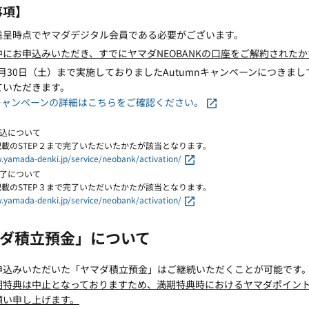
事項】
進呈時点でヤマダデジタル会員である必要がございます。
中にお申込みいただき、すでにヤマダNEOBANKの口座をご解約された
11月30日（土）まで実施しておりましたAutumnキャンペーンにつきま
ていただきます。
nキャンペーンの詳細はこちらをご確認ください。
申込について
記載のSTEP２まで完了いただいたかたが該当となります。
.yamada-denki.jp/service/neobank/activation/
完了について
記載のSTEP３まで完了いただいたかたが該当となります。
.yamada-denki.jp/service/neobank/activation/
ダ積立預金」について
申込みいただいた「ヤマダ積立預金」はご継続いただくことが可能です
期特典は中止となっておりますため、満期特典時におけるヤマダポイン
願い申し上げます。