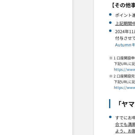
【その他
ポイント
上記期間
2024年
付与させ
Autum
※ 1 口座開設
下記URLに
https://www
※ 2 口座開設
下記URLに
https://www
「ヤマ
すでにお
合でも満
よう、お