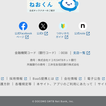
公式Facebook
公式X
つかいかた
公式note
ページ
ガイド
金融機関コード（銀行コード）：0038
支店一覧
商号：株式会社ドコモSMTBネット銀行
所属銀行の商号：三井住友信託銀行株式会社
採用情報
BaaS提携とは
会社情報
電子公告
新しいウィンドウで開きます。
新しいウィンドウで開きます。
新しいウィンドウで開きます。
新しいウィンドウ
新
保護方針
各種規定等
本サイト、アプリのご利用にあたって
サイ
©
DOCOMO SMTB Net Bank, Inc.