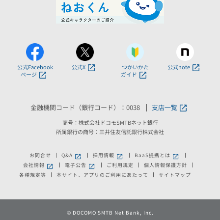
公式Facebook
公式X
つかいかた
公式note
ページ
ガイド
金融機関コード（銀行コード）：0038
支店一覧
商号：株式会社ドコモSMTBネット銀行
所属銀行の商号：三井住友信託銀行株式会社
お問合せ
Q&A
採用情報
BaaS提携とは
新しいウィンドウで開きます。
新しいウィンドウで開きます。
新しいウィンドウで
会社情報
電子公告
ご利用規定
個人情報保護方針
新しいウィンドウで開きます。
新しいウィンドウで開きます。
各種規定等
本サイト、アプリのご利用にあたって
サイトマップ
©
DOCOMO SMTB Net Bank, Inc.