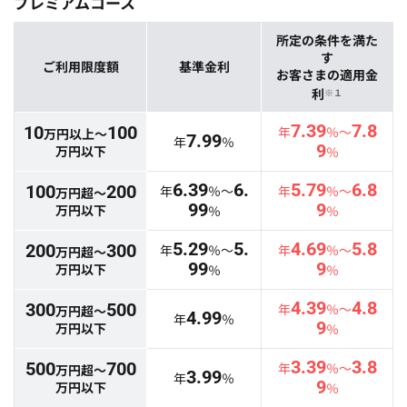
プレミアムコース
所定の条件を満た
す
ご利用限度額
基準金利
お客さまの適用金
利
※１
7.39
7.8
10
100
年
％～
万円以上～
7.99
年
％
9
万円以下
％
6.39
6.
5.79
6.8
100
200
年
％～
年
％～
万円超～
99
9
万円以下
％
％
5.29
5.
4.69
5.8
200
300
年
％～
年
％～
万円超～
99
9
万円以下
％
％
4.39
4.8
300
500
年
％～
万円超～
4.99
年
％
9
万円以下
％
3.39
3.8
500
700
年
％～
万円超～
3.99
年
％
9
万円以下
％