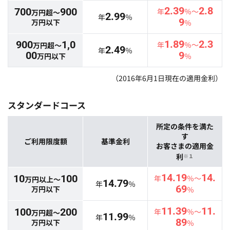
2.39
2.8
700
900
年
％～
万円超～
2.99
年
％
9
万円以下
％
1.89
2.3
900
1,0
年
％～
万円超～
2.49
年
％
00
9
万円以下
％
（2016年6月1日現在の適用金利）
スタンダードコース
所定の条件を満た
す
ご利用限度額
基準金利
お客さまの適用金
利
※１
14.19
14.
10
100
年
％～
万円以上～
14.79
年
％
69
万円以下
％
11.39
11.
100
200
年
％～
万円超～
11.99
年
％
89
万円以下
％