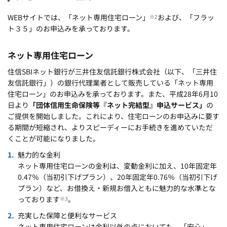
WEBサイトでは、「ネット専用住宅ローン」
および、「フラッ
※2
ト３５」のお申込みを承っております。
ネット専用住宅ローン
住信SBIネット銀行が三井住友信託銀行株式会社（以下、「三井住
友信託銀行」）の銀行代理業者として販売している「ネット専用
住宅ローン」のお申込みを承っております。また、平成28年6月10
日より
「団体信用生命保険等『ネット完結型』申込サービス」
の
ご提供を開始しました。これにより、住宅ローンのお申込みに要す
る期間が短縮され、よりスピーディーにお手続きを進めていただ
くことが可能になりました。
魅力的な金利
ネット専用住宅ローンの金利は、変動金利に加え、10年固定年
0.47％（当初引下げプラン）、20年固定年0.76％（当初引下げ
プラン）など、お借換え・新規お借入ともに魅力的な水準とな
っております
。
※3
充実した保障と便利なサービス
ネット専用住宅ローンは金利以外の点においても、「安心」