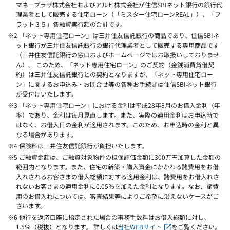
マネープラザ株式会社およびアルヒ株式会社が住信SBIネット銀行の銀行代
理業者として販売する住宅ローン（「ミスター住宅ローンREAL」）、「フ
ラット３５」各融資実行額の合計です。
※2 「ネット専用住宅ローン」は三井住友信託銀行の商品であり、住信SBIネ
ット銀行が三井住友信託銀行の銀行代理業者として販売する専用商品です
（三井住友信託銀行の窓口およびホームページではお取扱いしておりませ
ん）。 このため、「ネット専用住宅ローン」のご契約（金銭消費貸借契
約）は三井住友信託銀行との契約となりますが、「ネット専用住宅ロー
ン」に関するお申込み・お問合せ等の各種お手続きは住信SBIネット銀行
が受付けいたします。
※3 「ネット専用住宅ローン」における金利は平成28年8月のお借入金利（年
率）であり、金利は毎月見直します。また、実際の適用金利はお申込時で
はなく、お借入日の金利が適用されます。このため、お申込時の金利と異
なる場合があります。
※4 保険料は三井住友信託銀行が負担いたします。
※5 ご融資金額は、ご融資対象物件の担保評価金額に300万円加算した金額の
範囲内となります。また、住宅の新築・購入資金にかかわる諸費用をお借
入れされるお客さまの借入総額に対する適用金利は、諸費用をお借入れさ
れないお客さまの適用金利に0.05％を加えた金利となります。なお、諸費
用のお借入れについては、審査結果等によりご希望に沿えないケースがご
ざいます。
※6 他行を返済口座に指定された場合の事務手数料はお借入総額に対し、
1.5％（税抜）となります。 詳しくは
当社WEBサイト
をご覧ください。