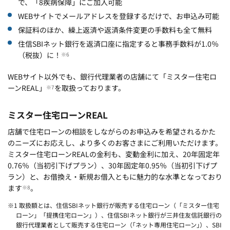
で、「8疾病保障」にご加入可能
WEBサイトでメールアドレスを登録するだけで、お申込み可能
保証料のほか、繰上返済や返済条件変更の手数料も全て無料
住信SBIネット銀行を返済口座に指定すると事務手数料が1.0％
（税抜）に！
※6
WEBサイト以外でも、銀行代理業者の店舗にて「ミスター住宅ロ
ーンREAL」
を取扱っております。
※7
ミスター住宅ローンREAL
店舗で住宅ローンの相談をしながらのお申込みを希望されるかた
のニーズにお応えし、より多くのお客さまにご利用いただけます。
ミスター住宅ローンREALの金利も、変動金利に加え、20年固定年
0.76％（当初引下げプラン）、30年固定年0.95％（当初引下げプ
ラン）と、お借換え・新規お借入ともに魅力的な水準となっており
ます
。
※8
※1 取扱額とは、住信SBIネット銀行が販売する住宅ローン（「ミスター住宅
ローン」「提携住宅ローン」）、住信SBIネット銀行が三井住友信託銀行の
銀行代理業者として販売する住宅ローン（｢ネット専用住宅ローン｣）、SBI