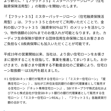
より新たに「【フラット３５】ミスターパッケージローン（住宅
融資保険活用型）」の取扱いを開始いたします。
「【フラット３５】ミスターパッケージローン（住宅融資保険活
用型）」は、フラット３５と合わせてご利用いただくことで、金
利の低いフラット３５（融資率90％以下）のメリットを活かしつ
つ、物件価額の100％までのお借入れが可能となります。また、カ
ーディフ生命保険が提供する団体信用生命保険に加えお客さまの
ご負担なく8疾病保障にも加入いただくことが可能です。
平成19年の営業開始以来、当社は、より良い住宅ローンをお客さ
まに提供することを目指して、事業を推進してまいりました。おか
げさまで、お客さまや提携する不動産会社のご愛顧により、住宅ロ
ーン取扱額
は3兆円を超えました。
※1
※1 住信SBIネット銀行が販売する住宅ローン（「ミスター住宅ローン」「提
携住宅ローン」）、当社が三井住友信託銀行の銀行代理業者として販売す
る住宅ローン（｢ネット専用住宅ローン｣）、SBIマネープラザ株式会社およ
びアルヒ株式会社が住信SBIネット銀行の銀行代理業者として販売する住
宅ローン（「ミスター住宅ローンREAL」）、「フラット３５」各融資実行
額の合計です。