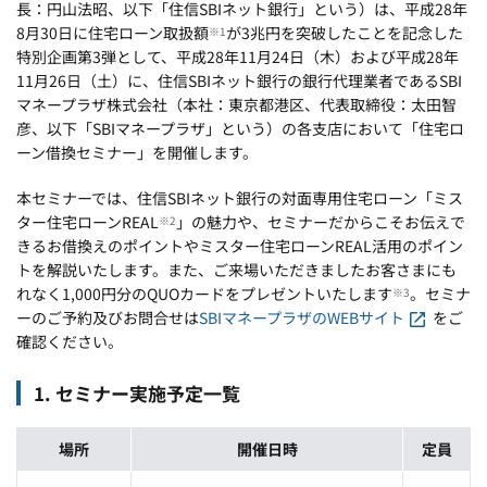
長：円山法昭、以下「住信SBIネット銀行」という）は、平成28年
8月30日に住宅ローン取扱額
が3兆円を突破したことを記念した
※1
特別企画第3弾として、平成28年11月24日（木）および平成28年
11月26日（土）に、住信SBIネット銀行の銀行代理業者であるSBI
マネープラザ株式会社（本社：東京都港区、代表取締役：太田智
彦、以下「SBIマネープラザ」という）の各支店において「住宅ロ
ーン借換セミナー」を開催します。
本セミナーでは、住信SBIネット銀行の対面専用住宅ローン「ミス
ター住宅ローンREAL
」の魅力や、セミナーだからこそお伝えで
※2
きるお借換えのポイントやミスター住宅ローンREAL活用のポイン
トを解説いたします。また、ご来場いただきましたお客さまにも
れなく1,000円分のQUOカードをプレゼントいたします
。セミナ
※3
ーのご予約及びお問合せは
SBIマネープラザのWEBサイト
をご
確認ください。
1. セミナー実施予定一覧
場所
開催日時
定員