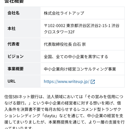
会社概要
会社名
株式会社ライトアップ
〒102-0002 東京都渋谷区渋谷2-15-1 渋谷
本社
クロスタワー32F
代表者
代表取締役社長 白石 崇
ビジョン
全国、全ての中小企業を黒字にする
事業概要
中小企業向け経営コンサルティング事業
URL
https://www.writeup.jp/
住信SBIネット銀行は、法人領域においては「その営みを信用につ
なげる銀行。」という中小企業の経営者に対する想いを掲げ、借
入条件を決算書不要で毎月お知らせするレコメンド型トランザク
ションレンディング「dayta」などを通じて、中小企業の経営を支
援してまいりましたが、本業務提携を通じて、より一層の支援を行
ってまいります。