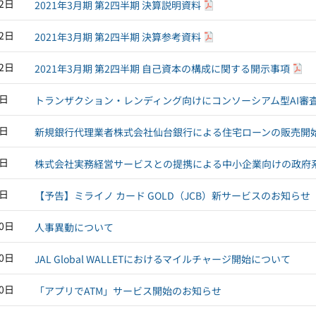
12日
2021年3月期 第2四半期 決算説明資料
12日
2021年3月期 第2四半期 決算参考資料
12日
2021年3月期 第2四半期 自己資本の構成に関する開示事項
6日
トランザクション・レンディング向けにコンソーシアム型AI審
4日
新規銀行代理業者株式会社仙台銀行による住宅ローンの販売開
4日
株式会社実務経営サービスとの提携による中小企業向けの政府
2日
【予告】ミライノ カード GOLD（JCB）新サービスのお知らせ
30日
人事異動について
30日
JAL Global WALLETにおけるマイルチャージ開始について
30日
「アプリでATM」サービス開始のお知らせ