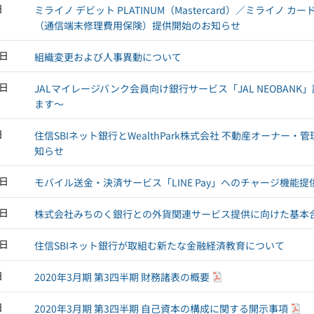
日
ミライノ デビット PLATINUM（Mastercard）／ミライノ カ
（通信端末修理費用保険）提供開始のお知らせ
0日
組織変更および人事異動について
7日
JALマイレージバンク会員向け銀行サービス「JAL NEOBANK」誕生
ます～
日
住信SBIネット銀行とWealthPark株式会社 不動産オーナ
知らせ
1日
モバイル送金・決済サービス「LINE Pay」へのチャージ機能
3日
株式会社みちのく銀行との外貨関連サービス提供に向けた基本
8日
住信SBIネット銀行が取組む新たな金融経済教育について
日
2020年3月期 第3四半期 財務諸表の概要
日
2020年3月期 第3四半期 自己資本の構成に関する開示事項