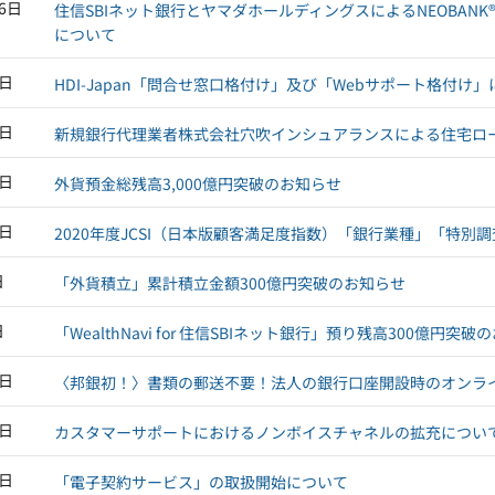
26日
住信SBIネット銀行とヤマダホールディングスによるNEOBA
について
7日
HDI-Japan「問合せ窓口格付け」及び「Webサポート格付
1日
新規銀行代理業者株式会社穴吹インシュアランスによる住宅ロ
7日
外貨預金総残高3,000億円突破のお知らせ
6日
2020年度JCSI（日本版顧客満足度指数）「銀行業種」「特
日
「外貨積立」累計積立金額300億円突破のお知らせ
日
「WealthNavi for 住信SBIネット銀行」預り残高300億円突
8日
〈邦銀初！〉書類の郵送不要！法人の銀行口座開設時のオンラ
1日
カスタマーサポートにおけるノンボイスチャネルの拡充につい
4日
「電子契約サービス」の取扱開始について