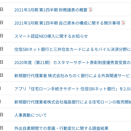
1日
2021年3月期 第1四半期 財務諸表の概要
1日
2021年3月期 第1四半期 自己資本の構成に関する開示事項
1日
スマート認証NEO導入に関するお知らせ
0日
住信SBIネット銀行と三井住友カードによるモバイル決済分野
0日
2020年度（第21期）カスタマーサポート表彰制度優秀賞受賞
2日
新規銀行代理業者 株式会社みちのく銀行による外貨関連サービ
日
アプリ「住宅ローン手続きサポート 住信SBIネット銀行」を2.
日
新規銀行代理業者株式会社福島銀行による住宅ローンの販売開
0日
人事異動について
9日
外出自粛期間での意識・行動変化に関する調査結果