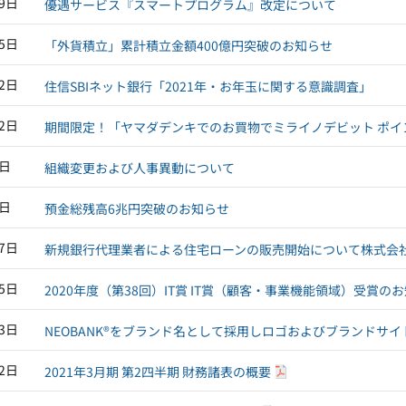
29日
優遇サービス『スマートプログラム』改定について
25日
「外貨積立」累計積立金額400億円突破のお知らせ
22日
住信SBIネット銀行「2021年・お年玉に関する意識調査」
22日
期間限定！「ヤマダデンキでのお買物でミライノデビット ポイ
8日
組織変更および人事異動について
1日
預金総残高6兆円突破のお知らせ
27日
新規銀行代理業者による住宅ローンの販売開始について株式会
25日
2020年度（第38回）IT賞 IT賞（顧客・事業機能領域）受賞の
13日
NEOBANK®をブランド名として採用しロゴおよびブランドサイ
12日
2021年3月期 第2四半期 財務諸表の概要