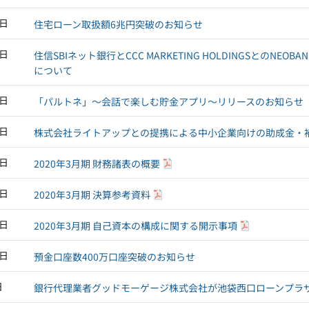
6日
住宅ローン取扱額6兆円突破のお知らせ
6日
住信SBIネット銀行とCCC MARKETING HOLDINGSとの
について
2日
「パルトネ」～会話で楽しむ貯金アプリ～リリースのお知らせ
5日
株式会社ライトアップとの提携による中小企業向けの助成金・
5日
2020年3月期 財務諸表の概要
5日
2020年3月期 決算参考資料
5日
2020年3月期 自己資本の構成に関する開示事項
3日
預金口座数400万口座突破のお知らせ
日
銀行代理業者グッドモーゲージ株式会社が池袋西口ローンプラ