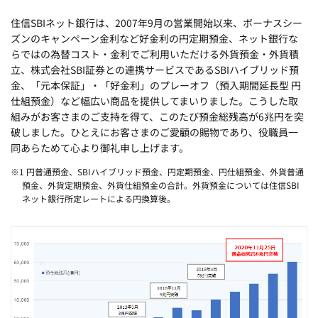
住信SBIネット銀行は、2007年9月の営業開始以来、ボーナスシー
ズンのキャンペーン金利など好金利の円定期預金、ネット銀行な
らではの為替コスト・金利でご利用いただける外貨預金・外貨積
立、株式会社SBI証券との連携サービスであるSBIハイブリッド預
金、「元本保証」・「好金利」のプレーオフ（預入期間延長型 円
仕組預金）など幅広い商品を提供してまいりました。こうした取
組みがお客さまのご支持を得て、このたび預金総残高が6兆円を突
破しました。ひとえにお客さまのご愛顧の賜物であり、役職員一
同あらためて心より御礼申し上げます。
※1 円普通預金、SBIハイブリッド預金、円定期預金、円仕組預金、外貨普通
預金、外貨定期預金、外貨仕組預金の合計。外貨預金については住信SBI
ネット銀行所定レートによる円換算後。