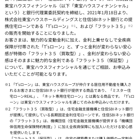
東宝ハウスフィナンシャル（以下「東宝ハウスフィナンシャル」
という）と銀行代理業委託契約を締結し、2021年1月18日より、
株式会社東宝ハウスホールディングスと住信SBIネット銀行との提
携住宅ローンである「T'sローン」
、および「フラット３５」
※1
※2
の販売を開始することになりました。
お客さまは、魅力的な変動金利に加え、金利上乗せなしで全疾病
保障が付帯された「T'sローン」と、ずっと金利が変わらない安心
感が特徴の「フラット３５（買取型）」、金利が変わらない安心
感はそのままに魅力的な金利である「フラット３５（保証型）」
について、東宝ハウスフィナンシャルを通じてご相談、お申込み
いただくことが可能となります。
※1 「T'sローン」は、東宝ハウスグループが仲介する居住用不動産を購入さ
れるお客さまに住信SBIネット銀行が提供する商品であり、「ミスター住
宅ローンREAL」、「ネット専用住宅ローン」とは異なる商品です。「T'sロ
ーン」は東宝ハウスフィナンシャルを通じてのみお申込みいただけます。
※2 「フラット３５（買取型）」は、住宅金融支援機構と住信SBIネット銀行
が提携して提供している長期固定金利住宅ローンです。住信SBIネット銀行
の「フラット３５」は、機構団信（住宅金融支援機構が提供する「機構団
体信用生命保険特約制度」）に加え全疾病保障にも加入いただける安心感
を提供いたします。
「フラット３５（保証型）」は、住宅の建築費または購入価額の一定割合