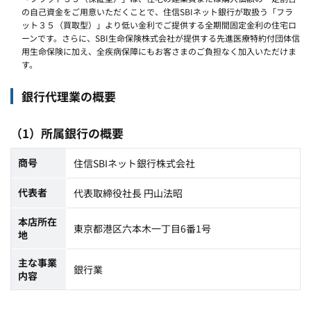
の自己資金をご用意いただくことで、住信SBIネット銀行が取扱う「フラ
ット３５（買取型）」より低い金利でご提供する全期間固定金利の住宅ロ
ーンです。さらに、SBI生命保険株式会社が提供する先進医療特約付団体信
用生命保険に加え、全疾病保障にもお客さまのご負担なく加入いただけま
す。
銀行代理業の概要
（1）所属銀行の概要
商号
住信SBIネット銀行株式会社
代表者
代表取締役社長 円山法昭
本店所在
東京都港区六本木一丁目6番1号
地
主な事業
銀行業
内容