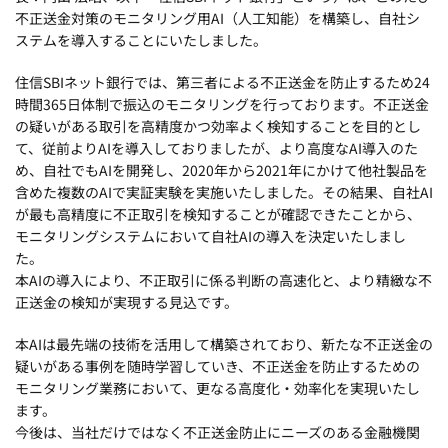
不正送金対策のモニタリング用AI（人工知能）を構築し、自社シ
ステムを導入することにいたしました。
住信SBIネット銀行では、第三者による不正送金を防止するため24
時間365日体制で振込のモニタリングを行っております。不正送金
の疑いがある取引を高精度かつ効率よく検知することを目的とし
て、従前よりAIを導入しておりましたが、より高度なAI導入のた
め、自社でもAIを開発し、2020年から2021年にかけて他社製品を
含めた複数のAIで実証実験を実施いたしました。その結果、自社AI
が最も高精度に不正取引を検知することが確認できたことから、
モニタリングシステムにおいて自社AIの導入を決定いたしまし
た。
本AIの導入により、不正取引に係る判断の高速化と、より精緻な不
正送金の検知が実現する見込です。
本AIは最先端の技術を活用して構築されており、新たな不正送金の
疑いがある事例を随時学習していき、不正送金を防止するための
モニタリング業務において、更なる高度化・効率化を実現いたし
ます。
今後は、当社だけではなく不正送金防止にニーズのある金融機関