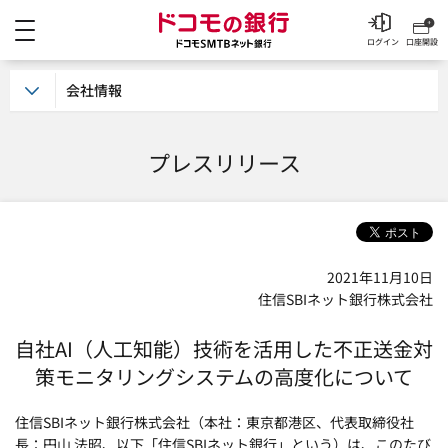
メニュー
ドコモの銀行 ドコモSM
ログイン
口座開設
会社情報
プレスリリース
2021年11月10日
住信SBIネット銀行株式会社
自社AI（人工知能）技術を活用した
不正送金対
策モニタリングシステムの高度化について
住信SBIネット銀行株式会社（本社：東京都港区、代表取締役社
長：円山 法昭、以下「住信SBIネット銀行」という）は、このたび