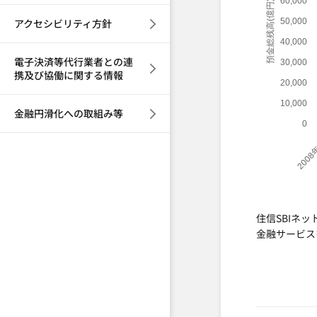
60,000
預金総残高(億円)
アクセシビリティ方針
50,000
40,000
電子決済等代行業者との連
30,000
携及び協働に関する情報
20,000
10,000
金融円滑化への取組み等
0
2008
住信SBIネ
金融サービス