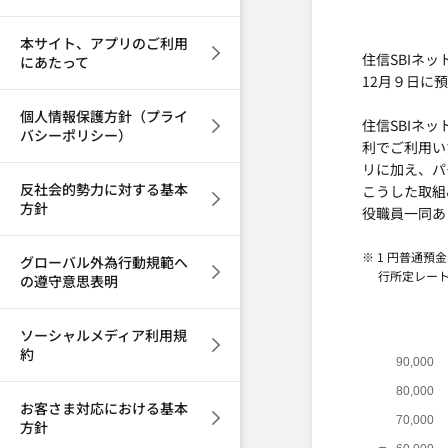
本サイト、アプリのご利用
住信SBIネ
にあたって
12月９日に
個人情報保護方針（プライ
住信SBIネ
バシーポリシー）
利でご利用い
リに加え、パ
反社会的勢力に対する基本
こうした取組
方針
役職員一同あ
※ 1 円普通
グローバル外為行動規範へ
行所定レー
の遵守意思表明
ソーシャルメディア利用規
約
90,000
80,000
お客さま対応における基本
70,000
方針