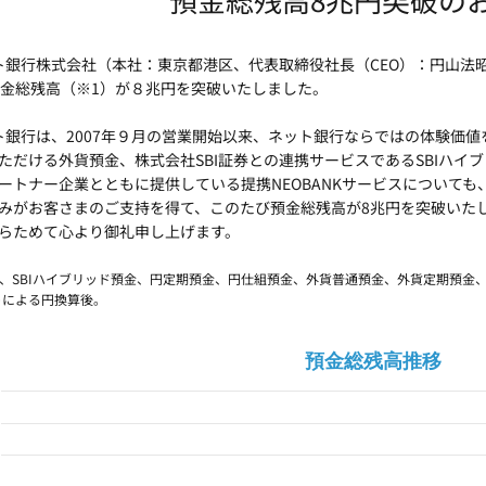
ット銀行株式会社（本社：東京都港区、代表取締役社長（CEO）：円山法昭
預金総残高（※1）が８兆円を突破いたしました。
ット銀行は、2007年９月の営業開始以来、ネット銀行ならではの体験価
ただける外貨預金、株式会社SBI証券との連携サービスであるSBIハイ
ートナー企業とともに提供している提携NEOBANKサービスについて
みがお客さまのご支持を得て、このたび預金総残高が8兆円を突破いた
らためて心より御礼申し上げます。
預金、SBIハイブリッド預金、円定期預金、円仕組預金、外貨普通預金、外貨定期預金
トによる円換算後。
預金総残高推移