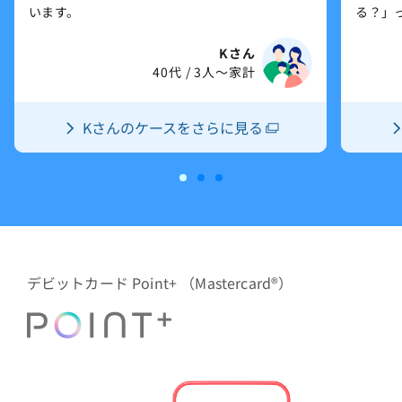
います。
る？」
Kさん
40代 / 3人～家計
Kさんのケースをさらに見る
新しいウィンドウで開きます。
デビットカード Point+ （Mastercard®）