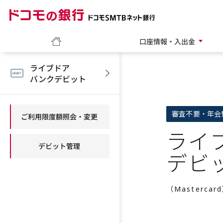
ドコモの銀行 ドコモ
ホーム
口座情報・入出金
ライブドア
バンクデビット
審査不要・年会
ご利用限度額照会・変更
ライ
デビット管理
デビ
（Mastercar