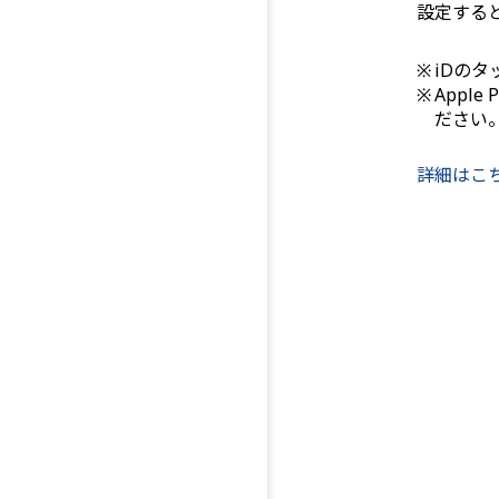
設定する
※
iDのタ
※
Appl
ださい
詳細はこ