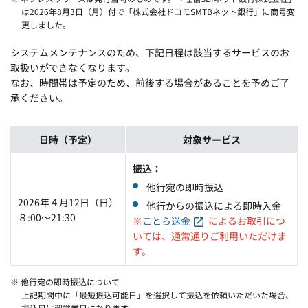
は2026年8月3日（月）付で「株式会社ドコモSMTBネット銀行」に商号変
更しました。
システムメンテナンスのため、下記日程は該当するサービスのお
取扱いができなくなります。
なお、時間帯は予定のため、前後する場合があることを予めご了
承ください。
日時（予定）
対象サービス
振込
他行宛の即時振込
2026年４月12日（日）
他行からの振込による即時入金
８:00～21:30
※
ことら送金
によるお取引につ
いては、通常通りご利用いただけま
す。
※ 他行宛の即時振込について
上記期間中に「最短振込可能日」を選択して振込を依頼いただいた場合、
振込日は翌営業日になります。