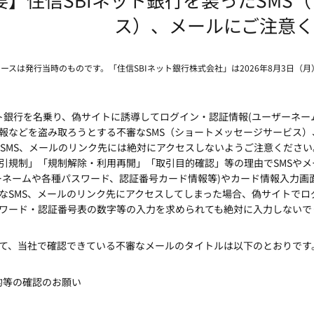
ス）、メールにご注意く
リースは発行当時のものです。「住信SBIネット銀行株式会社」は2026年8月3日（
ット銀行を名乗り、偽サイトに誘導してログイン・認証情報(ユーザーネ
報などを盗み取ろうとする不審なSMS（ショートメッセージサービス
なSMS、メールのリンク先には絶対にアクセスしないようご注意ください
引規制」「規制解除・利用再開」「取引目的確認」等の理由でSMSや
ーネームや各種パスワード、認証番号カード情報等)やカード情報入力画
なSMS、メールのリンク先にアクセスしてしまった場合、偽サイトで
ワード・認証番号表の数字等の入力を求められても絶対に入力しないで
て、当社で確認できている不審なメールのタイトルは以下のとおりです
的等の確認のお願い