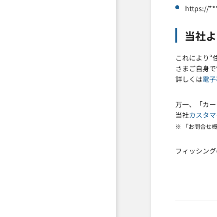
https://**
当社よ
これにより“
さまご自身で
詳しくは
電子
万一、「カー
当社
カスタマ
※ 「お問合せ
フィッシング