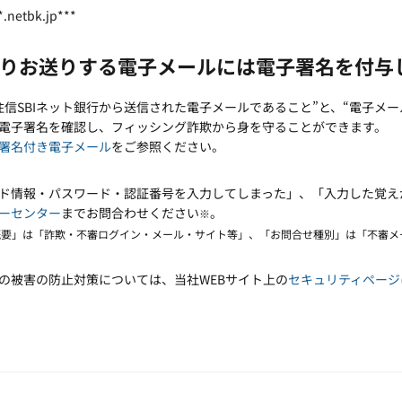
*.netbk.jp***
りお送りする電子メールには電子署名を付与
住信SBIネット銀行から送信された電子メールであること”と、“電子メ
電子署名を確認し、フィッシング詐欺から身を守ることができます。
署名付き電子メール
をご参照ください。
ド情報・パスワード・認証番号を入力してしまった」、「入力した覚え
ーセンター
までお問合わせください
。
※
概要」は「詐欺・不審ログイン・メール・サイト等」、「お問合せ種別」は「不審メ
の被害の防止対策については、当社WEBサイト上の
セキュリティページ