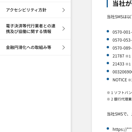
当社が
アクセシビリティ方針
当社SMSは
電子決済等代行業者との連
携及び協働に関する情報
0570-001
0570-053
金融円滑化への取組み等
0570-089
21787
※1
21433
※1
0032069
NOTICE
※
※ 1 ソフトバ
※ 2 銀行代
当社SMSで
https://**