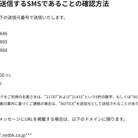
送信するSMSであることの確認方法
以下の送信元番号で送信いたします。
-646
-895
-868
000
※1
2
ンクをご利用のお客さまは、"21787"および"21433"という5桁の数字、もしくは"0
理業者の案内に基づくご連絡の場合は、”NOTICE”を送信元として送信されることがあ
、メッセージにURLを掲載する場合は、以下のドメインに限ります。
*.netbk.co.jp***