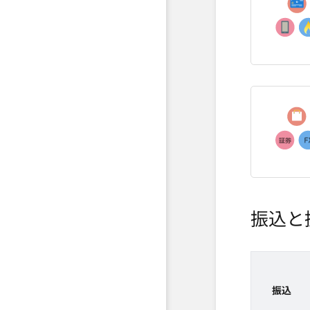
振込と
振込