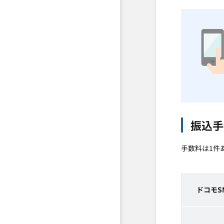
振込手
手数料は1件
ドコモS