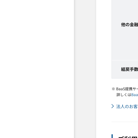
他の金
組戻手
※ BaaS提
詳しくは
Ba
法人のお客