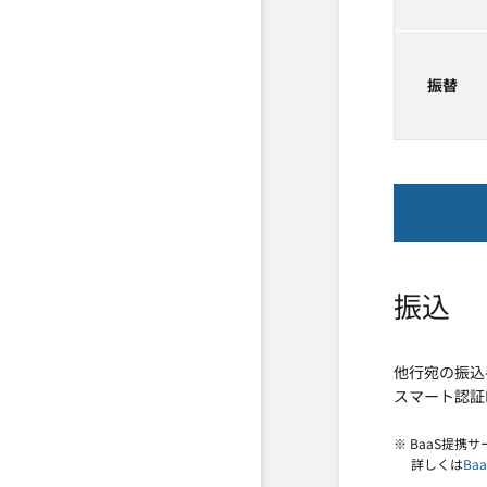
振替
振込
他行宛の振込
スマート認証
※ BaaS提
詳しくは
Ba