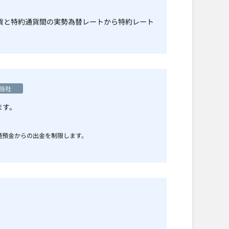
貨と特約通貨間の実勢為替レートから特約レート
当社
ます。
通預金からの出金を制限します。