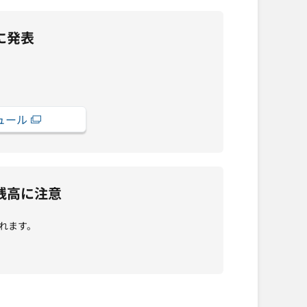
に発表
ュール
残高に注意
れます。